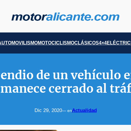
AUTOMOVILISMO
MOTOCICLISMO
CLÁSICOS
4×4
ELÉCTRI
endio de un vehículo e
manece cerrado al trá
Dic 29, 2020
Actualidad
— en