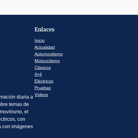
Enlaces
Inicio
Actualidad
Automovilismo
Motociclismo
Clásicos
4×4
Eléctricos
Pruebas
Vídeos
rmación diaria a
sobre temas de
movilismo, el
éctricos, con
a con imágenes