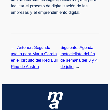
facilitar el proceso de digitalización de las
empresas y el emprendimiento digital.
←
Anterior:
Segundo
Siguiente:
Agenda
asalto para Marta García
motociclista del fin
en el circuito del Red Bull
de semana del 3 y 4
Ring de Austria
de julio
→