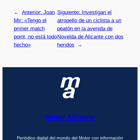
←
Anterior:
Joan
Siguiente:
Investigan el
Mir: «Tengo el
atropello de un ciclista a un
primer match
peatón en la avenida de
point, no está todo
Novelda de Alicante con dos
hecho»
heridos
→
Motor Alicante
Periódico digital del mundo del Motor con información