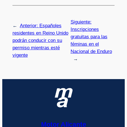
Siguiente:
←
Anterior:
Españoles
Inscripciones
residentes en Reino Unido
gratuitas para las
podrán conducir con su
féminas en el
permiso mientras esté
Nacional de Enduro
vigente
→
Motor Alicante