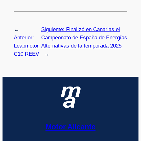
←
Siguiente:
Finalizó en Canarias el
Anterior:
Campeonato de España de Energías
Leapmotor
Alternativas de la temporada 2025
C10 REEV
→
Motor Alicante