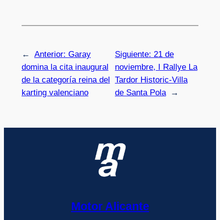
←
Anterior:
Garay
Siguiente:
21 de
domina la cita inaugural
noviembre, I Rallye La
de la categoría reina del
Tardor Historic-Villa
karting valenciano
de Santa Pola
→
Motor Alicante