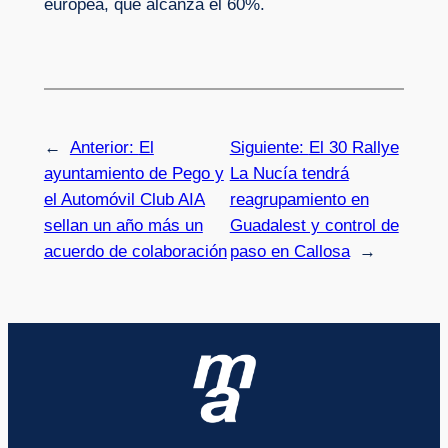
europea, que alcanza el 60%.
←
Anterior:
El
Siguiente:
El 30 Rallye
ayuntamiento de Pego y
La Nucía tendrá
el Automóvil Club AIA
reagrupamiento en
sellan un año más un
Guadalest y control de
acuerdo de colaboración
paso en Callosa
→