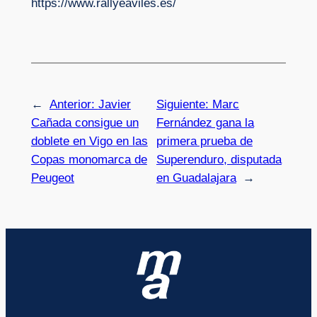
https://www.rallyeaviles.es/
←
Anterior:
Javier
Siguiente:
Marc
Cañada consigue un
Fernández gana la
doblete en Vigo en las
primera prueba de
Copas monomarca de
Superenduro, disputada
Peugeot
en Guadalajara
→