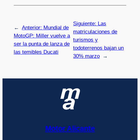
Siguiente:
Las
←
Anterior:
Mundial de
matriculaciones de
MotoGP: Miller vuelve a
turismos y
ser la punta de lanza de
todoterrenos bajan un
las temibles Ducati
30% marzo
→
Motor Alicante