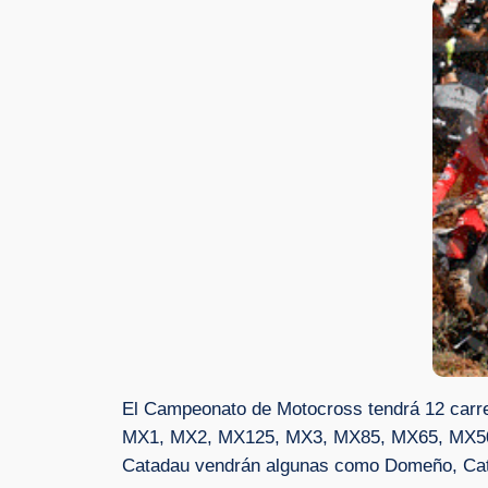
El Campeonato de Motocross tendrá 12 carrer
MX1, MX2, MX125, MX3, MX85, MX65, MX50 y M
Catadau vendrán algunas como Domeño, Catra