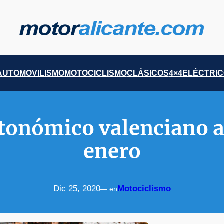
AUTOMOVILISMO
MOTOCICLISMO
CLÁSICOS
4×4
ELÉCTRI
tonómico valenciano ar
enero
Dic 25, 2020
Motociclismo
— en