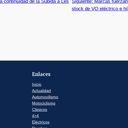
a continuidad de la Subida a Les
Siguiente:
Marcas fuerzan
stock de VO eléctrico e hí
Enlaces
Inicio
Actualidad
Automovilismo
Motociclismo
Clásicos
4×4
Eléctricos