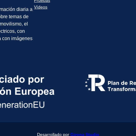
Pruebas
Vídeos
rmación diaria a
sobre temas de
movilismo, el
éctricos, con
a con imágenes
Desarrollado por
Girona Studio