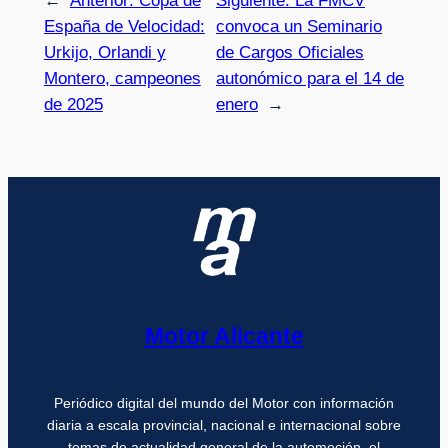
←
Anterior:
Copa de
Siguiente:
La FMCV
España de Velocidad:
convoca un Seminario
Urkijo, Orlandi y
de Cargos Oficiales
Montero, campeones
autonómico para el 14 de
de 2025
enero
→
Motor Alicante
Periódico digital del mundo del Motor con información
diaria a escala provincial, nacional e internacional sobre
temas de actualidad general de la automoción, el