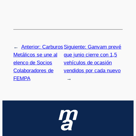
←
Anterior:
Carburos
Siguiente:
Ganvam prevé
Metálicos se une al
que junio cierre con 1,5
elenco de Socios
vehículos de ocasión
Colaboradores de
vendidos por cada nuevo
FEMPA
→