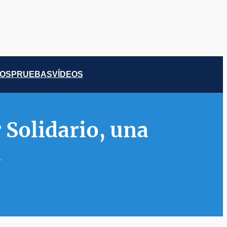
COS
PRUEBAS
VÍDEOS
 Solidario, una
a