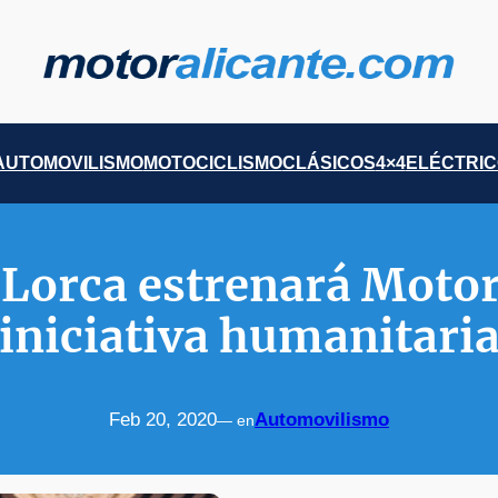
AUTOMOVILISMO
MOTOCICLISMO
CLÁSICOS
4×4
ELÉCTRI
e Lorca estrenará Motor
iniciativa humanitari
Feb 20, 2020
Automovilismo
— en