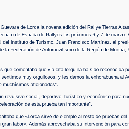
Guevara de Lorca la novena edición del Rallye Tierras Alta
onato de España de Rallyes los próximos 6 y 7 de marzo. E
l del Instituto de Turismo, Juan Francisco Martínez, el pre
de la Federación de Automovilismo de la Región de Murcia, S
s que comentaba que «la cita lorquina ha sido reconocida 
os sentimos muy orgullosos, y les damos la enhorabuena al 
ene muchísimos aficionados”.
 revulsivo social, deportivo, turístico y económico para nu
lebración de esta prueba tan importante”.
altaba que «Lorca sirve de ejemplo al resto de pruebas del
su gran labor». Además aprovechaba su intervención para c