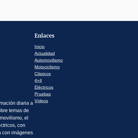
Enlaces
Inicio
Actualidad
Automovilismo
Motociclismo
Clásicos
4×4
Eléctricos
Pruebas
Vídeos
rmación diaria a
sobre temas de
movilismo, el
éctricos, con
a con imágenes