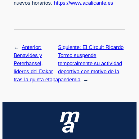
nuevos horarios,
https://www.acalicante.es
←
Anterior:
Siguiente:
El Circuit Ricardo
Benavides y
Tormo suspende
Peterhansel,
temporalmente su actividad
lideres del Dakar
deportiva con motivo de la
tras la quinta etapa
pandemia
→