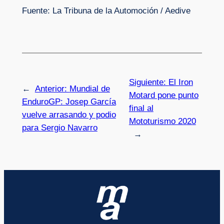
Fuente: La Tribuna de la Automoción / Aedive
Siguiente:
El Iron
←
Anterior:
Mundial de
Motard pone punto
EnduroGP: Josep García
final al
vuelve arrasando y podio
Mototurismo 2020
para Sergio Navarro
→