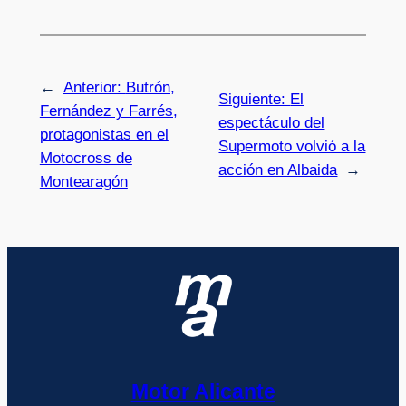
←
Anterior:
Butrón,
Siguiente:
El
Fernández y Farrés,
espectáculo del
protagonistas en el
Supermoto volvió a la
Motocross de
acción en Albaida
→
Montearagón
Motor Alicante