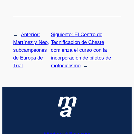
←
Anterior:
Siguiente:
El Centro de
Martínez y Neo,
Tecnificación de Cheste
subcampeones
comienza el curso con la
de Europa de
incorporación de pilotos de
Trial
motociclismo
→