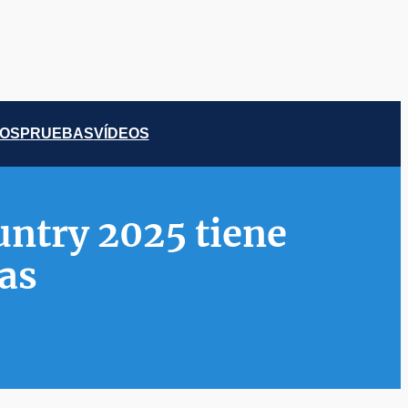
COS
PRUEBAS
VÍDEOS
ntry 2025 tiene
as