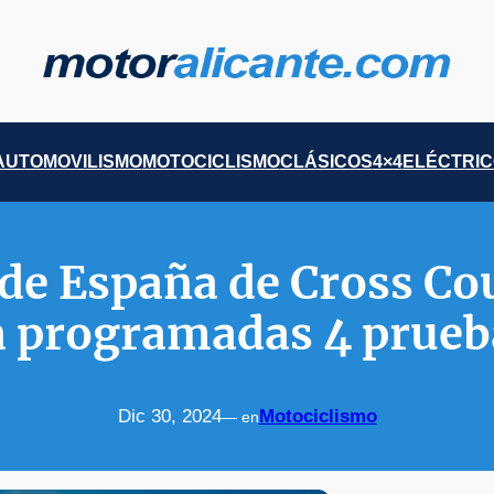
AUTOMOVILISMO
MOTOCICLISMO
CLÁSICOS
4×4
ELÉCTRI
de España de Cross Cou
a programadas 4 prueb
Dic 30, 2024
Motociclismo
— en