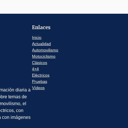
Enlaces
Inicio
Actualidad
Automovilismo
Motociclismo
Clásicos
4×4
Eléctricos
Pruebas
Vídeos
rmación diaria a
sobre temas de
movilismo, el
éctricos, con
a con imágenes