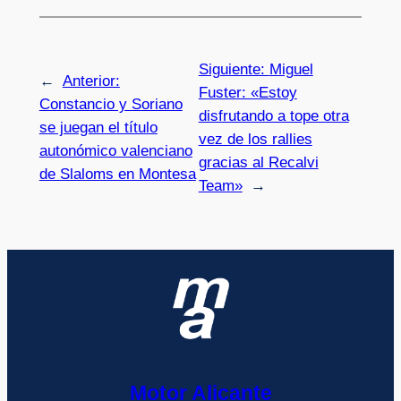
Siguiente:
Miguel
←
Anterior:
Fuster: «Estoy
Constancio y Soriano
disfrutando a tope otra
se juegan el título
vez de los rallies
autonómico valenciano
gracias al Recalvi
de Slaloms en Montesa
Team»
→
Motor Alicante