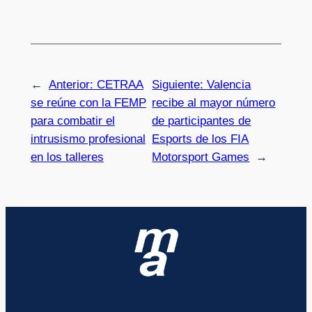
←
Anterior:
CETRAA
Siguiente:
Valencia
se reúne con la FEMP
recibe al mayor número
para combatir el
de participantes de
intrusismo profesional
Esports de los FIA
en los talleres
Motorsport Games
→