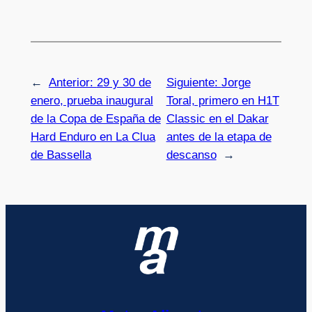
←
Anterior:
29 y 30 de
Siguiente:
Jorge
enero, prueba inaugural
Toral, primero en H1T
de la Copa de España de
Classic en el Dakar
Hard Enduro en La Clua
antes de la etapa de
de Bassella
descanso
→