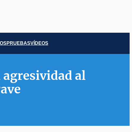
COS
PRUEBAS
VÍDEOS
 agresividad al
rave