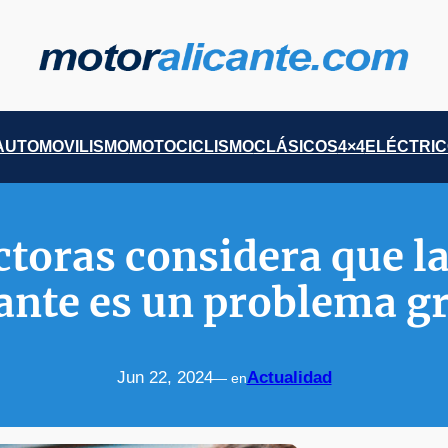
AUTOMOVILISMO
MOTOCICLISMO
CLÁSICOS
4×4
ELÉCTRI
oras considera que la
ante es un problema g
Jun 22, 2024
Actualidad
— en