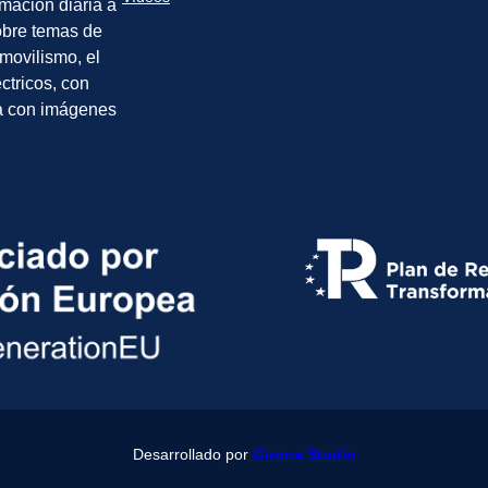
rmación diaria a
sobre temas de
movilismo, el
éctricos, con
a con imágenes
Desarrollado por
Girona Studio