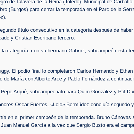
egro de Talavera de la Reina (Toledo), Municipal de Carbal
bro (Burgos) para cerrar la temporada en el Parc de la Serra
z).
egundo título consecutivo en la categoría después de haber 
ado y Cristian Escribano tercero.
en la categoría, con su hermano Gabriel, subcampeón esta t
uggy. El podio final lo completaron Carlos Hernando y Etha
c de María con Alberto Arce y Pablo Fernández a continuaci
a Pepe Arqué, subcampeonato para Quim González y Pol Dur
onores Óscar Fuertes, «Lolo» Bermúdez concluía segundo y 
ía en el primer campeón de la temporada. Bruno Cánovas se
a Juan Manuel García a la vez que Sergio Busto era el camp