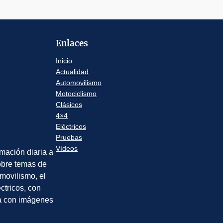
Enlaces
Inicio
Actualidad
Automovilismo
Motociclismo
Clásicos
4×4
Eléctricos
Pruebas
Vídeos
rmación diaria a
sobre temas de
movilismo, el
éctricos, con
a con imágenes