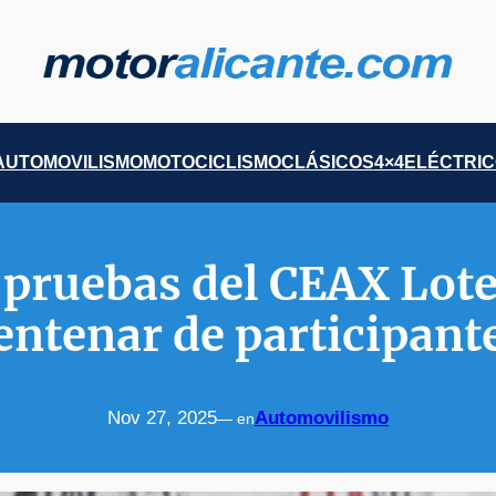
AUTOMOVILISMO
MOTOCICLISMO
CLÁSICOS
4×4
ELÉCTRI
 pruebas del CEAX Lote
entenar de participant
Nov 27, 2025
Automovilismo
— en