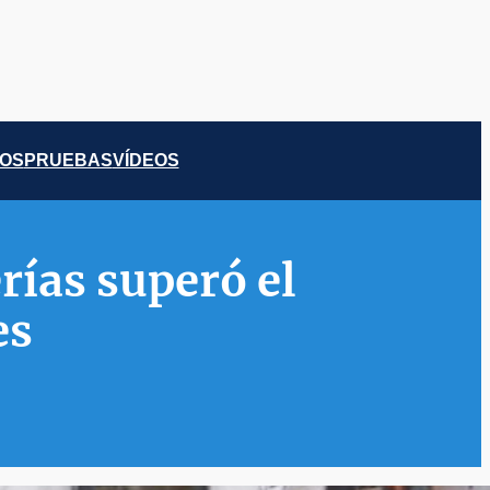
COS
PRUEBAS
VÍDEOS
rías superó el
es