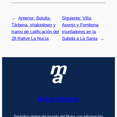
←
Anterior:
Bolulla-
Siguiente:
Villa,
Tárbena, shakedown y
Asenjo y Fombona,
tramo de calificación del
triunfadores en la
28 Rallye La Nucía
Subida a La Santa
→
Motor Alicante
Periódico digital del mundo del Motor con información