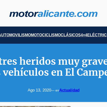
AUTOMOVILISMO
MOTOCICLISMO
CLÁSICOS
4×4
ELÉCTRI
tres heridos muy grav
s vehículos en El Campe
Ago 13, 2020
Actualidad
— en