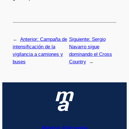
←
Anterior:
Campaña de
Siguiente:
Sergio
intensificación de la
Navarro sigue
vigilancia a camiones y
dominando el Cross
buses
Country
→
Motor Alicante