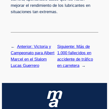
mejorar el rendimiento de los lubricantes en
situaciones tan extremas.
←
Anterior:
Victoria y
Siguiente:
Más de
Campeonato para Albert
1.000 fallecidos en
Marcel en el Slalom
accidente de tráfico
Lucas Guerrero
en carretera
→