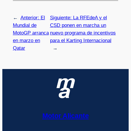
←
Anterior:
El
Siguiente:
La RFEdeA y el
Mundial de
CSD ponen en marcha un
MotoGP arranca
nuevo programa de incentivos
en marzo en
para el Karting Internacional
Qatar
→
Motor Alicante