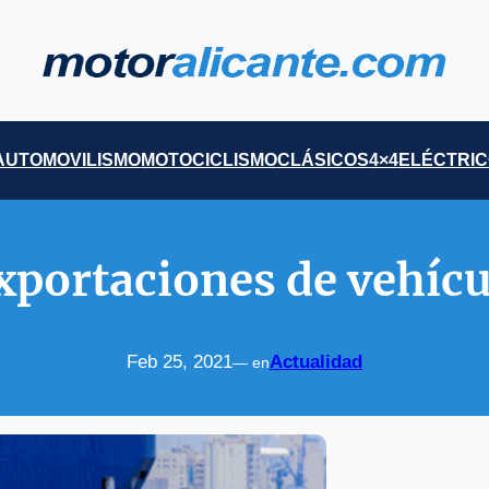
AUTOMOVILISMO
MOTOCICLISMO
CLÁSICOS
4×4
ELÉCTRI
xportaciones de vehíc
Feb 25, 2021
Actualidad
— en