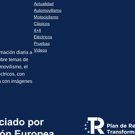
Actualidad
Automovilismo
Motociclismo
Clásicos
4×4
Eléctricos
Pruebas
Vídeos
rmación diaria a
sobre temas de
movilismo, el
éctricos, con
a con imágenes