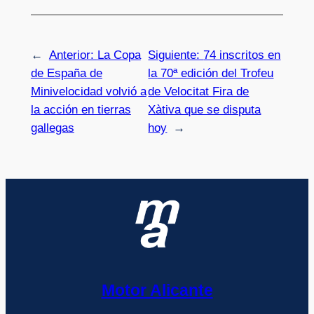
←
Anterior:
La Copa
Siguiente:
74 inscritos en
de España de
la 70ª edición del Trofeu
Minivelocidad volvió a
de Velocitat Fira de
la acción en tierras
Xàtiva que se disputa
gallegas
hoy
→
Motor Alicante