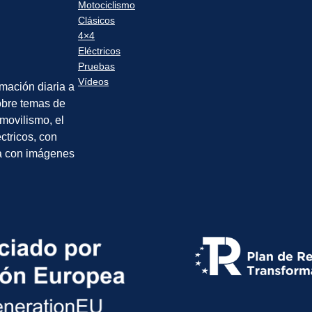
Motociclismo
Clásicos
4×4
Eléctricos
Pruebas
Vídeos
rmación diaria a
sobre temas de
movilismo, el
éctricos, con
a con imágenes