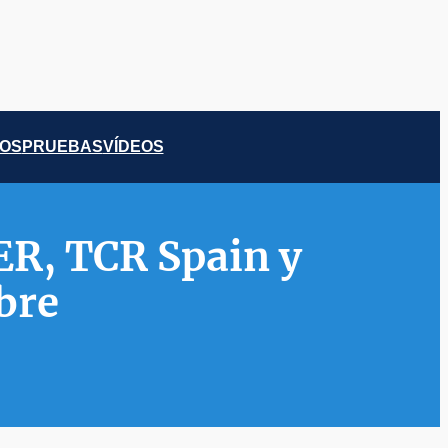
COS
PRUEBAS
VÍDEOS
ER, TCR Spain y
bre