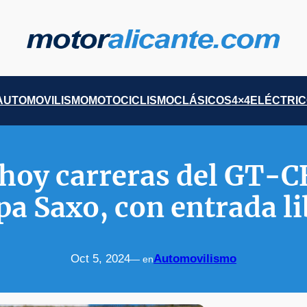
AUTOMOVILISMO
MOTOCICLISMO
CLÁSICOS
4×4
ELÉCTRI
 hoy carreras del GT-C
pa Saxo, con entrada li
Oct 5, 2024
Automovilismo
— en