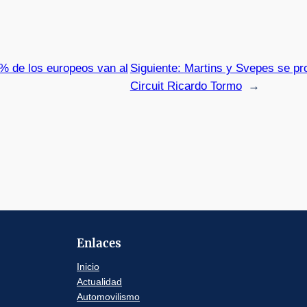
1% de los europeos van al
Siguiente:
Martins y Svepes se p
Circuit Ricardo Tormo
→
Enlaces
Inicio
Actualidad
Automovilismo