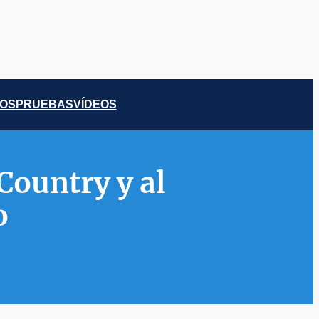
COS
PRUEBAS
VÍDEOS
Country y al
o