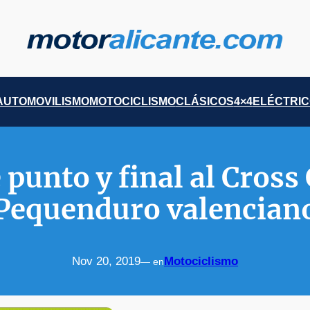
AUTOMOVILISMO
MOTOCICLISMO
CLÁSICOS
4×4
ELÉCTRI
 punto y final al Cross 
Pequenduro valencian
Nov 20, 2019
Motociclismo
— en