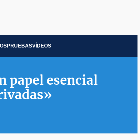
COS
PRUEBAS
VÍDEOS
n papel esencial
privadas»