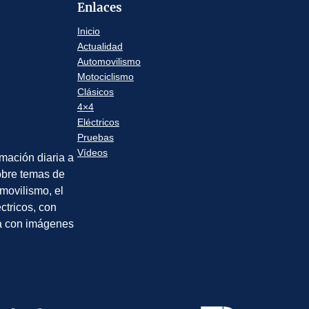
Enlaces
Inicio
Actualidad
Automovilismo
Motociclismo
Clásicos
4×4
Eléctricos
Pruebas
Vídeos
rmación diaria a
sobre temas de
movilismo, el
éctricos, con
a con imágenes