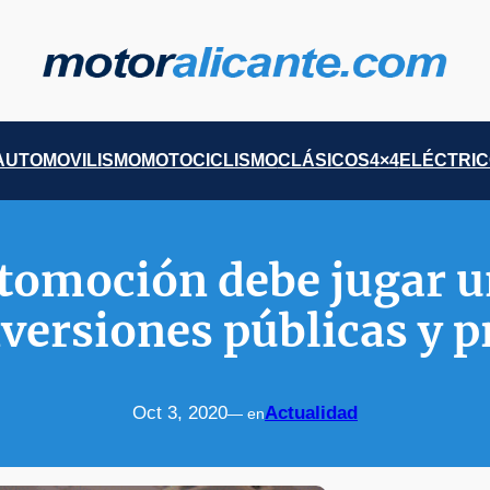
AUTOMOVILISMO
MOTOCICLISMO
CLÁSICOS
4×4
ELÉCTRI
tomoción debe jugar u
nversiones públicas y 
Oct 3, 2020
Actualidad
— en