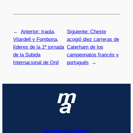
←
Anterior:
Iraola,
Siguiente:
Cheste
Vilardell y Fombona,
acogió diez carreras de
líderes de la 1ª jornada
Caterham de los
de la Subida
campeonatos francés y
Internacional de Onil
portugués
→
Motor Alicante