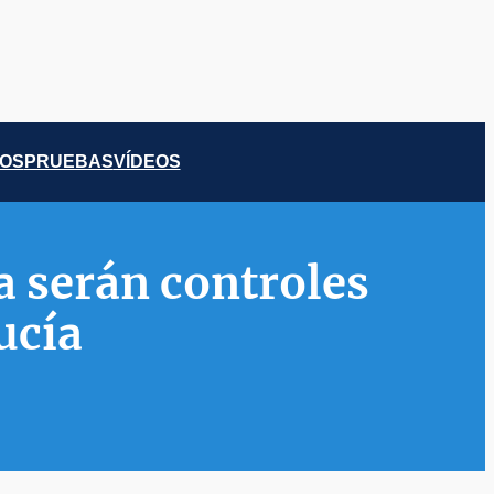
COS
PRUEBAS
VÍDEOS
a serán controles
ucía