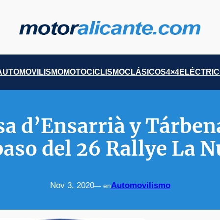
AUTOMOVILISMO
MOTOCICLISMO
CLÁSICOS
4×4
ELÉCTRI
a d’Ensarrià y Tárben
paso del 26 Rallye La N
Nov 3, 2020
Automovilismo
— en