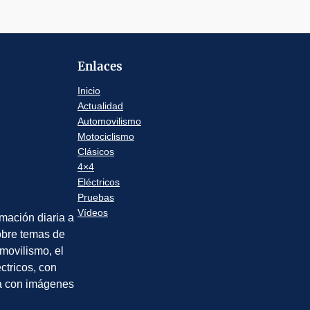
Enlaces
Inicio
Actualidad
Automovilismo
Motociclismo
Clásicos
4×4
Eléctricos
Pruebas
Vídeos
rmación diaria a
sobre temas de
movilismo, el
éctricos, con
a con imágenes