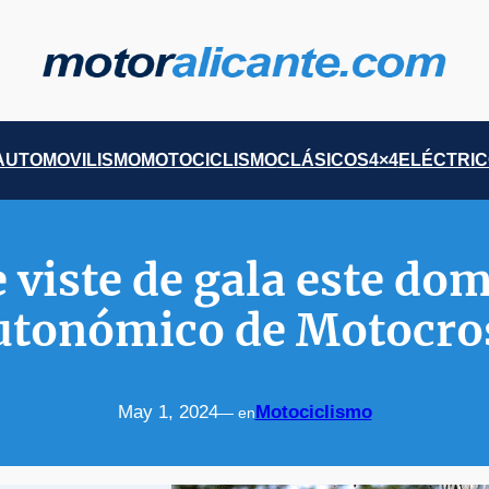
AUTOMOVILISMO
MOTOCICLISMO
CLÁSICOS
4×4
ELÉCTRI
 viste de gala este do
utonómico de Motocro
May 1, 2024
Motociclismo
— en