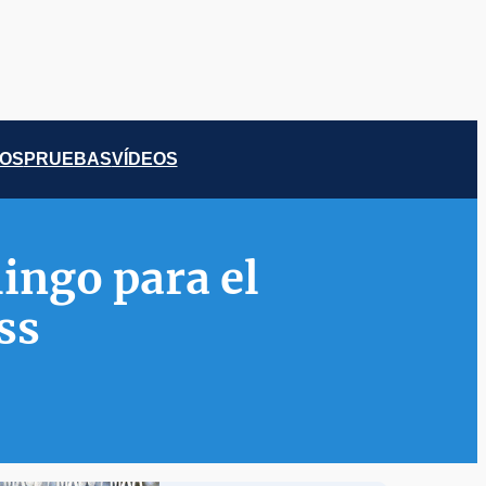
COS
PRUEBAS
VÍDEOS
mingo para el
ss