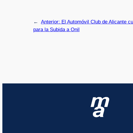
←
Anterior:
El Automóvil Club de Alicante c
para la Subida a Onil