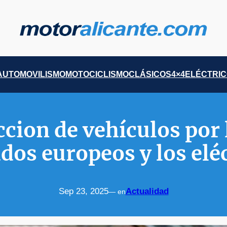
AUTOMOVILISMO
MOTOCICLISMO
CLÁSICOS
4×4
ELÉCTRI
ccion de vehículos por l
os europeos y los elé
Sep 23, 2025
Actualidad
— en