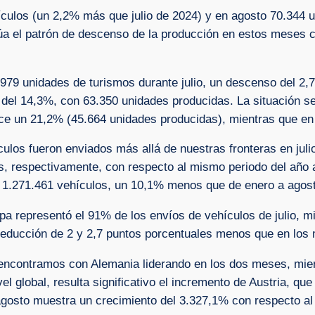
ehículos (un 2,2% más que julio de 2024) y en agosto 70.34
úa el patrón de descenso de la producción en estos meses c
1.979 unidades de turismos durante julio, un descenso del 2,
del 14,3%, con 63.350 unidades producidas. La situación se 
crece un 21,2% (45.664 unidades producidas), mientras que e
ulos fueron enviados más allá de nuestras fronteras en juli
 respectivamente, con respecto al mismo periodo del año a
 1.271.461 vehículos, un 10,1% menos que de enero a agos
opa representó el 91% de los envíos de vehículos de julio, 
reducción de 2 y 2,7 puntos porcentuales menos que en los 
ncontramos con Alemania liderando en los dos meses, mient
vel global, resulta significativo el incremento de Austria,
osto muestra un crecimiento del 3.327,1% con respecto al 