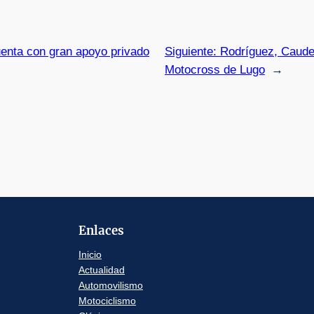
uenta con gran apoyo privado
Siguiente:
Rodríguez, Caudet
Motocross de Lugo
→
Enlaces
Inicio
Actualidad
Automovilismo
Motociclismo