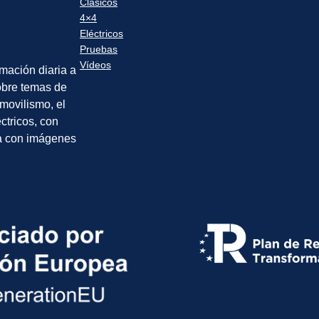
Clásicos
4×4
Eléctricos
Pruebas
Vídeos
rmación diaria a
sobre temas de
movilismo, el
éctricos, con
a con imágenes