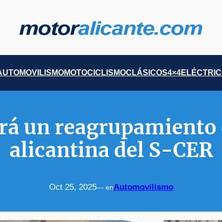
AUTOMOVILISMO
MOTOCICLISMO
CLÁSICOS
4×4
ELÉCTRI
rá un reagrupamiento 
alicantina del S-CER
Oct 25, 2025
Automovilismo
— en