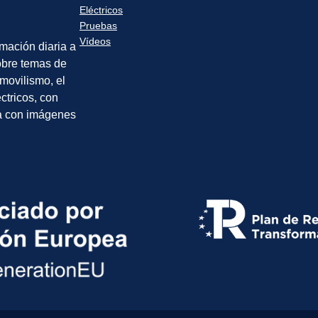
Eléctricos
Pruebas
Vídeos
rmación diaria a
sobre temas de
movilismo, el
éctricos, con
a con imágenes