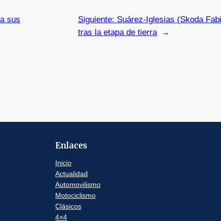
ra sus
Siguiente:
Suárez-Iglesias (Skoda Fabi
tras la etapa de tierra
→
Enlaces
Inicio
Actualidad
Automovilismo
Motociclismo
Clásicos
4×4