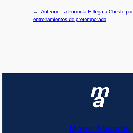
←
Anterior:
La Fórmula E llega a Cheste pa
entrenamientos de pretemporada
Motor Alicante