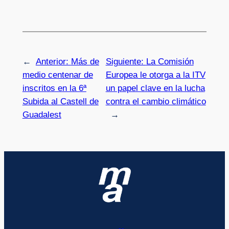
←
Anterior:
Más de
Siguiente:
La Comisión
medio centenar de
Europea le otorga a la ITV
inscritos en la 6ª
un papel clave en la lucha
Subida al Castell de
contra el cambio climático
Guadalest
→