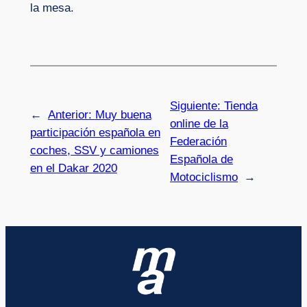
la mesa.
Siguiente:
Tienda
←
Anterior:
Muy buena
online de la
participación española en
Federación
coches, SSV y camiones
Española de
en el Dakar 2020
Motociclismo
→