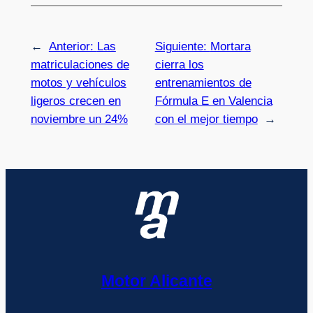
←
Anterior:
Las
Siguiente:
Mortara
matriculaciones de
cierra los
motos y vehículos
entrenamientos de
ligeros crecen en
Fórmula E en Valencia
noviembre un 24%
con el mejor tiempo
→
Motor Alicante