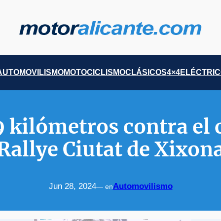
AUTOMOVILISMO
MOTOCICLISMO
CLÁSICOS
4×4
ELÉCTRI
 kilómetros contra el 
Rallye Ciutat de Xixon
Jun 28, 2024
Automovilismo
— en