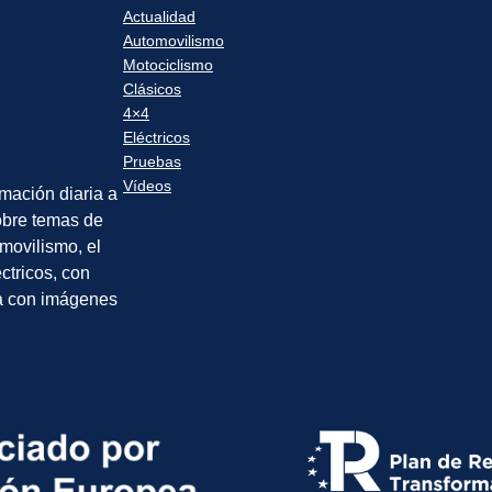
Actualidad
Automovilismo
Motociclismo
Clásicos
4×4
Eléctricos
Pruebas
Vídeos
rmación diaria a
sobre temas de
movilismo, el
éctricos, con
a con imágenes