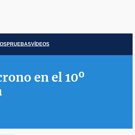
COS
PRUEBAS
VÍDEOS
crono en el 10º
a