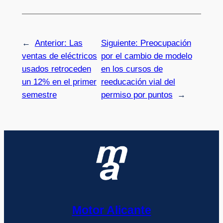
←
Anterior:
Las
Siguiente:
Preocupación
ventas de eléctricos
por el cambio de modelo
usados retroceden
en los cursos de
un 12% en el primer
reeducación vial del
semestre
permiso por puntos
→
Motor Alicante