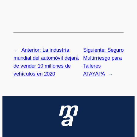
←
Anterior:
La industria
Siguiente:
Seguro
mundial del automóvil dejará
Multirriesgo para
de vender 10 millones de
Talleres
vehículos en 2020
ATAYAPA
→