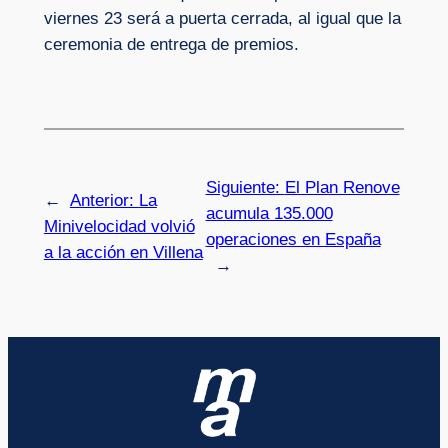
viernes 23 será a puerta cerrada, al igual que la
ceremonia de entrega de premios.
Siguiente:
El Plan Renove
←
Anterior:
La
acumula 135.000
Minivelocidad volvió
operaciones en España
a la acción en Villena
→