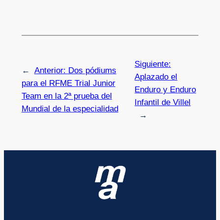
Siguiente:
←
Anterior:
Dos pódiums
Aplazado el
para el RFME Trial Junior
Enduro y Enduro
Team en la 2ª prueba del
Infantil de Villel
Mundial de la especialidad
→