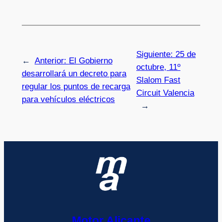
Siguiente:
25 de
←
Anterior:
El Gobierno
octubre, 11º
desarrollará un decreto para
Slalom Fast
regular los puntos de recarga
Circuit Valencia
para vehículos eléctricos
→
Motor Alicante