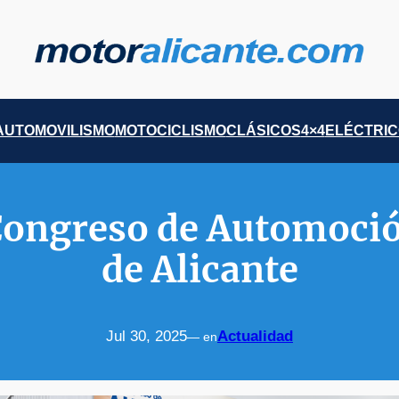
AUTOMOVILISMO
MOTOCICLISMO
CLÁSICOS
4×4
ELÉCTRI
 Congreso de Automoció
de Alicante
Jul 30, 2025
Actualidad
— en