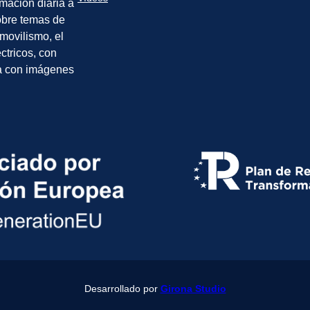
rmación diaria a
sobre temas de
movilismo, el
éctricos, con
a con imágenes
Desarrollado por
Girona Studio