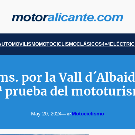
AUTOMOVILISMO
MOTOCICLISMO
CLÁSICOS
4×4
ELÉCTRI
s. por la Vall d´Albaid
3ª prueba del mototur
May 20, 2024
Motociclismo
— en