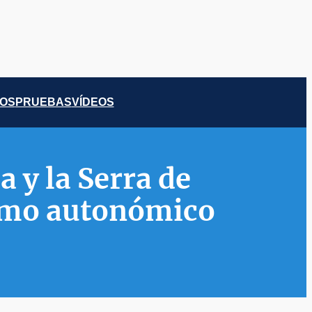
COS
PRUEBAS
VÍDEOS
a y la Serra de
ismo autonómico